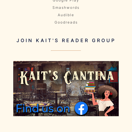
Google Play
Smashwords
Audible
Goodreads
JOIN KAIT'S READER GROUP