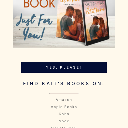
YES, PLEASE!
FIND KAIT'S BOOKS ON:
Amazon
Apple Books
Kobo
Nook