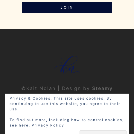
JOIN
©Kait Nolan | Design by
Steamy
Designs
|
Privacy Policy
Privacy & Cookies: This site uses cookies. By
continuing to use this website, you agree to their
use.
To find out more, including how to control cookies,
see here:
Privacy Policy
Disclosure: My site may contain